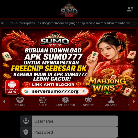
SUMO777 merupakan link slot gacor Indonesia yang setiap harinya memberikan member baru gam
TOGEL
SLOT
LIVE CASINO
SPORT
ARCADE
SABU